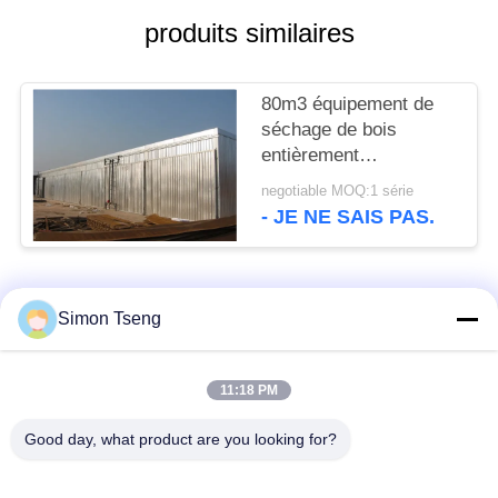
SITE
produits similaires
PRIVACY
80m3 équipement de
POLICY
séchage de bois
entièrement
automatique, séchoirs
negotiable MOQ:1 série
de bois industriels
- JE NE SAIS PAS.
ventilateur de 800 mm
de diamètre
Catégories populaires
Tous
Simon Tseng
équipement de
Chambre de séchage
11:18 PM
séchage du bois
du bois
Good day, what product are you looking for?
Salle de séchage du
Équipement de