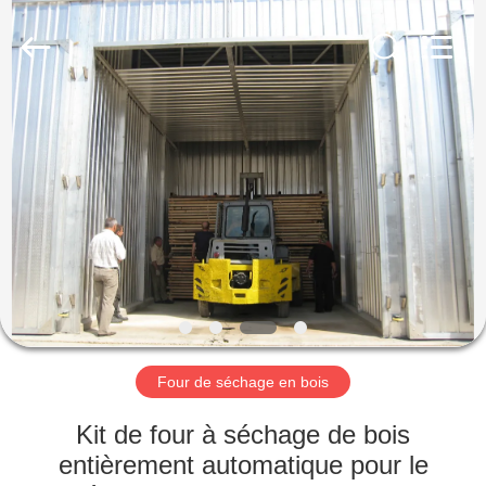
Hangzhou
Tech
Drying
Equipment
Co.,
Ltd..
All
Rights
MAISON
Reserved.
PRODUITS
À
PROPOS
DE
NOUS
Four de séchage en bois
VISITE
Kit de four à séchage de bois
D'USINE
entièrement automatique pour le