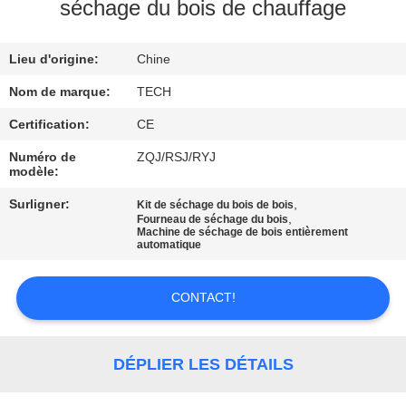
séchage du bois de chauffage
CONTRÔLE
Lieu d'origine:
Chine
DE
QUALITÉ
Nom de marque:
TECH
Certification:
CE
CONTACTEZ-
Numéro de
ZQJ/RSJ/RYJ
modèle:
NOUS
Surligner:
,
Kit de séchage du bois de bois
,
Fourneau de séchage du bois
Machine de séchage de bois entièrement
NOUVELLES
automatique
CAS
CONTACT!
PLAN
DÉPLIER LES DÉTAILS
DU