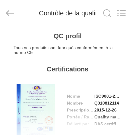
Hangzhou
Tech
Drying
Contrôle de la qualité
Equipment
Co.,
Ltd..
All
Rights
MAISON
Reserved.
QC profil
Tous nos produits sont fabriqués conformément à la
PRODUITS
norme CE
À
Certifications
PROPOS
DE
Norme
ISO9001-2000
NOUS
Nombre
Q310812114
Prescription Date
2015-12-26
VISITE
Portée / Range
Quality management system
Délivré par
DAS certification ltd
D'USINE