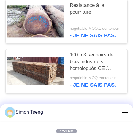
SITE
Résistance à la
pourriture
PRIVACY
negotiable MOQ:1 conteneur
POLICY
- JE NE SAIS PAS.
100 m3 séchoirs de
bois industriels
homologués CE /
séchoirs de four
negotiable MOQ:conteneur 1x20'
- JE NE SAIS PAS.
Catégories populaires
Tous
Simon Tseng
équipement de
Chambre de séchage
4:51 PM