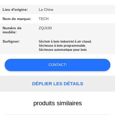
CONTRÔLE
Lieu d'origine:
La Chine
DE
Nom de marque:
TECH
QUALITÉ
Numéro de
ZQJ100
modèle:
Surligner:
,
CONTACTEZ-
Séchoir à bois industriel à air chaud
,
Sécheuse à bois programmable
NOUS
Sécheuse automatique pour bois
CONTACT!
NOUVELLES
CAS
DÉPLIER LES DÉTAILS
PLAN
produits similaires
DU