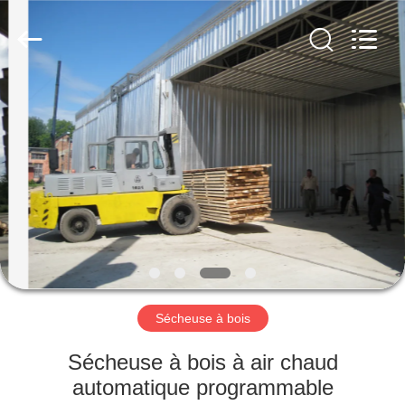
Hangzhou
Tech
Drying
Equipment
Co.,
Ltd..
All
Rights
MAISON
Reserved.
PRODUITS
À
PROPOS
DE
NOUS
Sécheuse à bois
VISITE
Sécheuse à bois à air chaud
D'USINE
automatique programmable