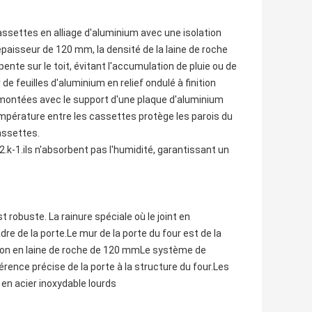
assettes en alliage d'aluminium avec une isolation
paisseur de 120 mm, la densité de la laine de roche
 pente sur le toit, évitant l'accumulation de pluie ou de
r de feuilles d'aluminium en relief ondulé à finition
ontées avec le support d'une plaque d'aluminium
mpérature entre les cassettes protège les parois du
cassettes.
k-1.ils n'absorbent pas l'humidité, garantissant un
 robuste. La rainure spéciale où le joint en
re de la porte.Le mur de la porte du four est de la
ation en laine de roche de 120 mmLe système de
rence précise de la porte à la structure du four.Les
 en acier inoxydable lourds