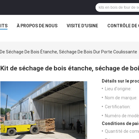
ITS
À PROPOS DE NOUS
VISITE D'USINE
CONTRÔLE DE 
 De Séchage De Bois Étanche, Séchage De Bois Dur Porte Coulissante
Kit de séchage de bois étanche, séchage de boi
Détails sur le prod
Lieu d'origine:
Nom de marque:
Certification:
Numéro de modèl
Conditions de pai
Quantité de com