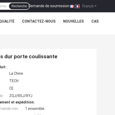
Demande de soumission
|
French
Recherche
QUALITÉ
CONTACTEZ-NOUS
NOUVELLES
CAS
s dur porte coulissante
uit:
La Chine
TECH
CE
e:
ZQJ/RSJ/RYJ
ement et expédition:
mande min:
1 ensemble