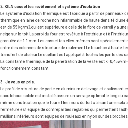
2. KILN cassettes revêtement et système d'isolation
Le système d'isolation thermique est fabriqué à partir de panneaux c
thermique en laine de roche non inflammable de haute densité d'une é
est de 55 kg/m3,qui est supérieure à celle de la fibre de verreIl y a une
neige sur le toit.La paroi du four est revêtue à l'extérieur et à l'intérieu
granulée de 1.1 mm. Les cassettes elles-mêmes sont spécialement m
entre des colonnes de structure de roulement.Le bouchon à haute te
transfert de chaleur.Le scellant est appliqué à toutes les joints des 
La constante thermique de la pénétration de la veste est k=0,45w/m-2.
fonctionnement constant.
3- Je vous en prie.
Le profil de structure de porte en aluminium de levage et coulissant est
caoutchouc solide est installé assure un serrage optimal le long du cad
même construction que le four et les murs du toit utilisant une isol
fermeture est équipé de contreparties réglables qui permettent l'adhé
mullions inférieurs sont équipés de rouleaux en nylon sur des broches