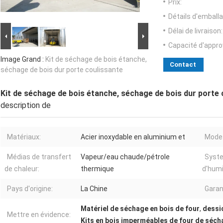
Prix:
Détails d'emballa
Délai de livraison:
Capacité d'appr
Image Grand :
Kit de séchage de bois étanche,
Contact
séchage de bois dur porte coulissante
Kit de séchage de bois étanche, séchage de bois dur porte 
description de
Matériaux:
Acier inoxydable en aluminium et
Mode 
Médias de transfert
Vapeur/eau chaude/pétrole
Syst
de chaleur:
thermique
d'humi
Pays d'origine:
La Chine
Garan
Matériel de séchage en bois de four
,
dessic
Mettre en évidence:
Kits en bois imperméables de four de séc