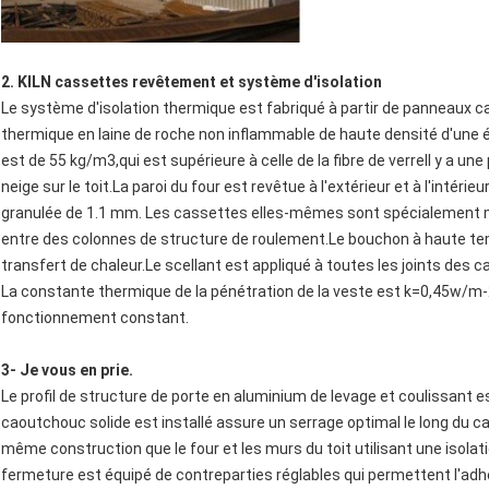
2. KILN cassettes revêtement et système d'isolation
Le système d'isolation thermique est fabriqué à partir de panneaux c
thermique en laine de roche non inflammable de haute densité d'une é
est de 55 kg/m3,qui est supérieure à celle de la fibre de verreIl y a une
neige sur le toit.La paroi du four est revêtue à l'extérieur et à l'intérieu
granulée de 1.1 mm. Les cassettes elles-mêmes sont spécialement m
entre des colonnes de structure de roulement.Le bouchon à haute te
transfert de chaleur.Le scellant est appliqué à toutes les joints des 
La constante thermique de la pénétration de la veste est k=0,45w/m-2.
fonctionnement constant.
3- Je vous en prie.
Le profil de structure de porte en aluminium de levage et coulissant est
caoutchouc solide est installé assure un serrage optimal le long du cad
même construction que le four et les murs du toit utilisant une isol
fermeture est équipé de contreparties réglables qui permettent l'adhé