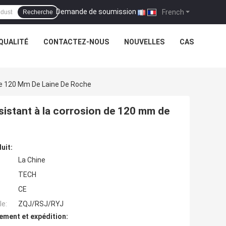
Demande de soumission
|
French
Recherche
QUALITÉ
CONTACTEZ-NOUS
NOUVELLES
CAS
De 120 Mm De Laine De Roche
istant à la corrosion de 120 mm de
uit:
La Chine
TECH
CE
e:
ZQJ/RSJ/RYJ
ement et expédition: