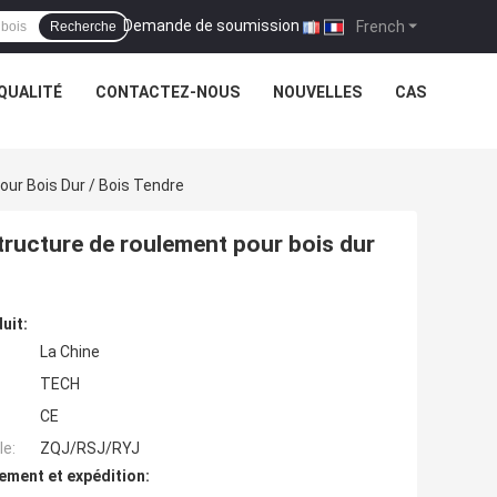
Demande de soumission
|
French
Recherche
QUALITÉ
CONTACTEZ-NOUS
NOUVELLES
CAS
ur Bois Dur / Bois Tendre
ructure de roulement pour bois dur
uit:
La Chine
TECH
CE
e:
ZQJ/RSJ/RYJ
ement et expédition: