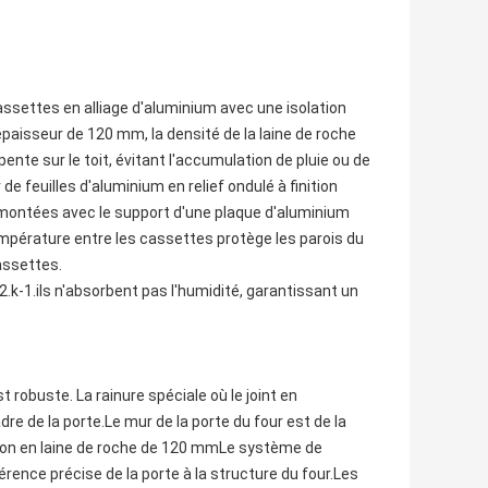
assettes en alliage d'aluminium avec une isolation
paisseur de 120 mm, la densité de la laine de roche
 pente sur le toit, évitant l'accumulation de pluie ou de
r de feuilles d'aluminium en relief ondulé à finition
ontées avec le support d'une plaque d'aluminium
mpérature entre les cassettes protège les parois du
cassettes.
k-1.ils n'absorbent pas l'humidité, garantissant un
 robuste. La rainure spéciale où le joint en
re de la porte.Le mur de la porte du four est de la
ation en laine de roche de 120 mmLe système de
rence précise de la porte à la structure du four.Les