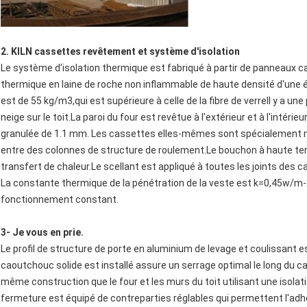
2. KILN cassettes revêtement et système d'isolation
Le système d'isolation thermique est fabriqué à partir de panneaux c
thermique en laine de roche non inflammable de haute densité d'une é
est de 55 kg/m3,qui est supérieure à celle de la fibre de verreIl y a une
neige sur le toit.La paroi du four est revêtue à l'extérieur et à l'intérieu
granulée de 1.1 mm. Les cassettes elles-mêmes sont spécialement m
entre des colonnes de structure de roulement.Le bouchon à haute te
transfert de chaleur.Le scellant est appliqué à toutes les joints des 
La constante thermique de la pénétration de la veste est k=0,45w/m-2.
fonctionnement constant.
3- Je vous en prie.
Le profil de structure de porte en aluminium de levage et coulissant est
caoutchouc solide est installé assure un serrage optimal le long du cad
même construction que le four et les murs du toit utilisant une isol
fermeture est équipé de contreparties réglables qui permettent l'adhé