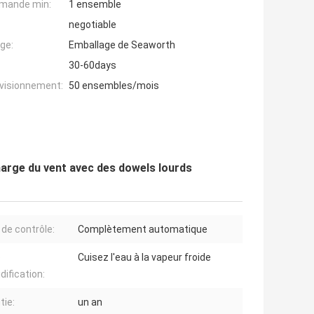
mande min:
1 ensemble
negotiable
ge:
Emballage de Seaworth
30-60days
ovisionnement:
50 ensembles/mois
harge du vent avec des dowels lourds
de contrôle:
Complètement automatique
e
Cuisez l'eau à la vapeur froide
dification:
tie:
un an