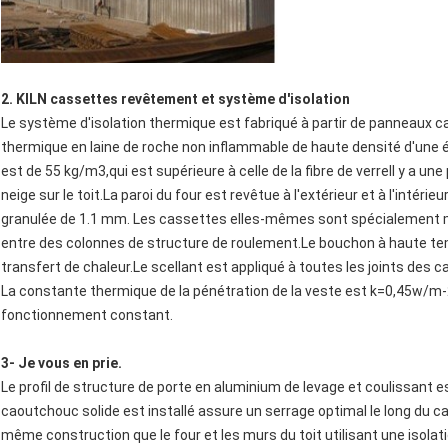
2. KILN cassettes revêtement et système d'isolation
Le système d'isolation thermique est fabriqué à partir de panneaux c
thermique en laine de roche non inflammable de haute densité d'une é
est de 55 kg/m3,qui est supérieure à celle de la fibre de verreIl y a une
neige sur le toit.La paroi du four est revêtue à l'extérieur et à l'intérieu
granulée de 1.1 mm. Les cassettes elles-mêmes sont spécialement m
entre des colonnes de structure de roulement.Le bouchon à haute te
transfert de chaleur.Le scellant est appliqué à toutes les joints des 
La constante thermique de la pénétration de la veste est k=0,45w/m-2.
fonctionnement constant.
3- Je vous en prie.
Le profil de structure de porte en aluminium de levage et coulissant est
caoutchouc solide est installé assure un serrage optimal le long du cad
même construction que le four et les murs du toit utilisant une isol