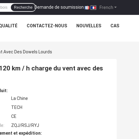
Demande de soumission
|
French
Recherche
QUALITÉ
CONTACTEZ-NOUS
NOUVELLES
CAS
nt Avec Des Dowels Lourds
120 km / h charge du vent avec des
uit:
La Chine
TECH
CE
e:
ZQJ/RSJ/RYJ
ement et expédition: