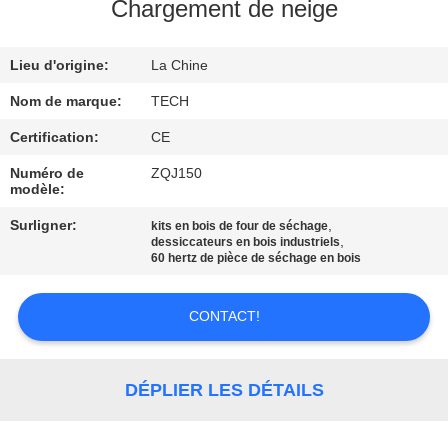
Chargement de neige
CONTRÔLE
Lieu d'origine:
La Chine
DE
QUALITÉ
Nom de marque:
TECH
Certification:
CE
CONTACTEZ-
Numéro de
ZQJ150
modèle:
NOUS
Surligner:
,
kits en bois de four de séchage
,
dessiccateurs en bois industriels
NOUVELLES
60 hertz de pièce de séchage en bois
CONTACT!
CAS
PLAN
DÉPLIER LES DÉTAILS
DU