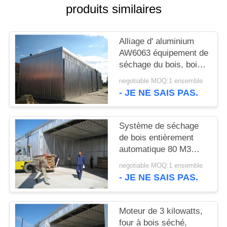
SITE
produits similaires
PRIVACY
Alliage d' aluminium
POLICY
AW6063 équipement de
séchage du bois, bois
dur / bois doux séché
negotiable MOQ:1 ensemble
au four
- JE NE SAIS PAS.
Système de séchage
de bois entièrement
automatique 80 M3
Capacité 120 Km / h
negotiable MOQ:1 ensemble
Charge de vent
- JE NE SAIS PAS.
Moteur de 3 kilowatts,
four à bois séché,