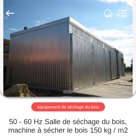
Hangzhou
Tech
Drying
Equipment
Co.,
Ltd..
All
Rights
MAISON
Reserved.
PRODUITS
À
PROPOS
DE
NOUS
équipement de séchage du bois
VISITE
50 - 60 Hz Salle de séchage du bois,
D'USINE
machine à sécher le bois 150 kg / m2