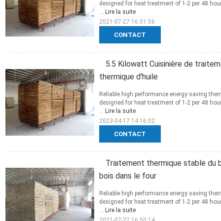
designed for heat treatment of 1-2 per 48 ho
...
Lire la suite
2021-07-27 16:51:56
CONTACT
5.5 Kilowatt Cuisinière de traite
thermique d'huile
Reliable high performance energy saving ther
designed for heat treatment of 1-2 per 48 ho
...
Lire la suite
2023-04-17 14:16:02
CONTACT
Traitement thermique stable du b
bois dans le four
Reliable high performance energy saving ther
designed for heat treatment of 1-2 per 48 ho
...
Lire la suite
2021-07-27 16:50:14