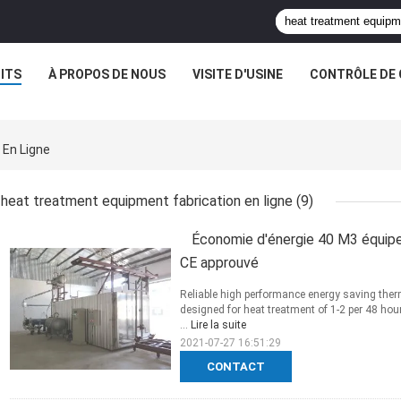
ITS
À PROPOS DE NOUS
VISITE D'USINE
CONTRÔLE DE 
 En Ligne
heat treatment equipment fabrication en ligne
(9)
Économie d'énergie 40 M3 équip
CE approuvé
Reliable high performance energy saving ther
designed for heat treatment of 1-2 per 48 ho
...
Lire la suite
2021-07-27 16:51:29
CONTACT