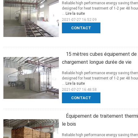
Reliable high performance energy saving ther
designed for heat treatment of 1-2 per 48 ho
...
Lire la suite
2021-07-27 16:52:09
CONTACT
15 mètres cubes équipement de t
chargement longue durée de vie
Reliable high performance energy saving ther
designed for heat treatment of 1-2 per 48 ho
...
Lire la suite
2021-07-27 16:48:58
CONTACT
Équipement de traitement thermi
le bois
Reliable high performance energy saving ther