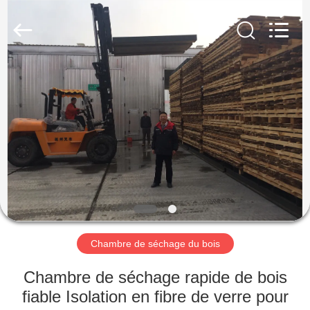
Hangzhou
Tech
Drying
Equipment
Co.,
Ltd..
All
Rights
MAISON
Reserved.
PRODUITS
À
PROPOS
DE
NOUS
Chambre de séchage du bois
VISITE
Chambre de séchage rapide de bois
D'USINE
fiable Isolation en fibre de verre pour