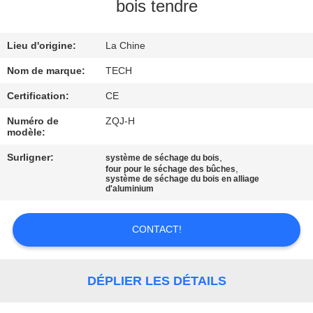
bois tendre
CONTRÔLE
Lieu d'origine:
La Chine
DE
QUALITÉ
Nom de marque:
TECH
Certification:
CE
CONTACTEZ-
Numéro de
ZQJ-H
modèle:
NOUS
Surligner:
,
système de séchage du bois
,
four pour le séchage des bûches
système de séchage du bois en alliage
NOUVELLES
d'aluminium
CAS
CONTACT!
PLAN
DÉPLIER LES DÉTAILS
DU