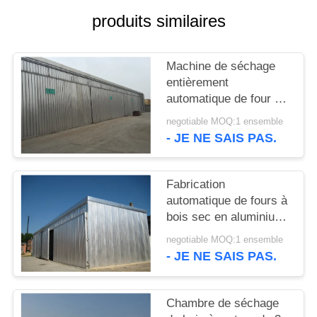
SITE
produits similaires
PRIVACY
Machine de séchage
POLICY
entièrement
automatique de four à
bois
negotiable MOQ:1 ensemble
- JE NE SAIS PAS.
Fabrication
automatique de fours à
bois sec en aluminium
/ acier inoxydable
negotiable MOQ:1 ensemble
- JE NE SAIS PAS.
Chambre de séchage